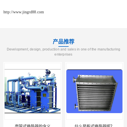
http://www.jingrd88.com
产品推荐
Development, design, production and sales in one of the manufacturing
enterprises
壳管式换热器的含义
什么是板式换热器呢？