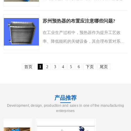
的关键组件，其结构设计的精妙与技术的演
进，直接关系到整个系统的效能与可靠性。本
苏州预热器的布置应注意哪些问题?
文将深入探讨冷却器，..
在工业生产过程中，预热器作为提升工艺效
率、降低能耗的关键设备，其合理布置对系统
运行稳定性和能效表现具有重要影响。尤其在
苏州这样的工业集聚区域，预热器的科学布置
首页
1
2
3
4
5
6
下页
尾页
更显重要。本文将围绕..
产品推荐
Development, design, production and sales in one of the manufacturing
enterprises