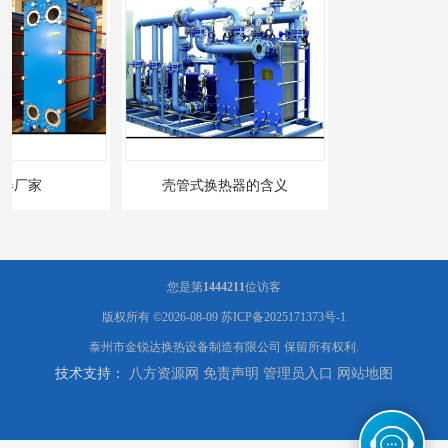
壳管式换热器的含义
什么是板式换热器呢？
您是第
1444211
位访客
版权所有 ©2026-08-09
苏ICP备2025171373号-1
泰州市金锐达换热设备制造有限公司
保留所有权利.
技术支持：
八方资源网
免责声明
管理员入口
网站地图
板式油冷却器 润滑油冷却换热装置 设计定制
引风机冷却器供应商 GLL型冷却器支持定制