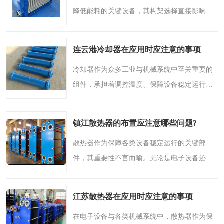
降低能耗的关键设备，其构架选择直接影响着
生产线的稳定运行与长期效益。对于盐城及周
边地区的企业而言，如何根据自身生产需求选
连云港冷却器在应用时应注意的事项
择合适的预热器构架..
冷却器作为众多工业与机械系统中至关重要的
组件，承担着调控温度、保障设备稳定运行的
关键任务。在各类生产与运行环境中，正确应
用冷却器不仅能提升设备效率，还能显著延长
镇江散热器的布置应注意哪些问题?
其使用寿命。本文将..
散热器作为保障各类设备稳定运行的关键部
件，其重要性不言而喻。无论是电子设备还是
工业机械，良好的散热设计都是确保性能与寿
命的基础。在镇江地区，由于气候与环境特
江苏散热器在应用时应注意的事项
点，散热器的布置更需要..
在电子设备与各类机械系统中，散热器作为保