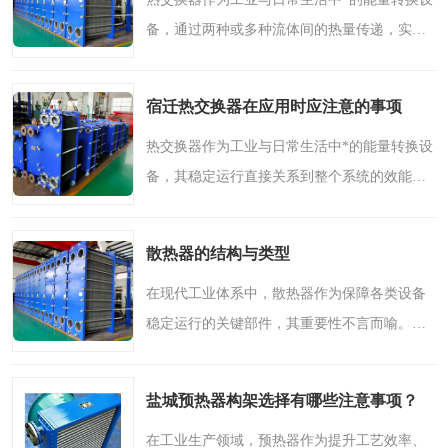
备，通过两种或多种流体间的热量传递，实现
能量的有效利用与调节。在化工生产中，热交
换器能够精准控制反应温度，提高产品质量与
宿迁热交换器在应用时应注意的事项
产量；在空调制冷领..
热交换器作为工业与日常生活中*的能量转换设
备，其稳定运行直接关系到整个系统的效能与
安全。在宿迁及周边地区的实际应用中，正确
使用和维护热交换设备至关重要。本文将结合
散热器的结构与类型
行业经验，探讨热交..
在现代工业体系中，散热器作为保障各类设备
稳定运行的关键部件，其重要性不言而喻。无
论是精密电子设备还是大型机械系统，*的热管
理都是确保性能与寿命的基础。散热器通过巧
盐城预热器构架选择有哪些注意事项？
妙的结构设计与多样..
在工业生产领域，预热器作为提升工艺效率、