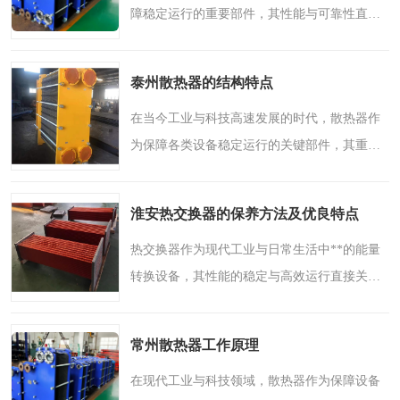
障稳定运行的重要部件，其性能与可靠性直接
影响整体设备的寿命与效率。随着技术不断进
步，散热器的设计与制造工艺日益精进，应用
泰州散热器的结构特点
领域也愈加广泛。本..
在当今工业与科技高速发展的时代，散热器作
为保障各类设备稳定运行的关键部件，其重要
性日益凸显。无论是精密电子设备还是大型机
械系统，高效可靠的散热解决方案都是维持性
淮安热交换器的保养方法及优良特点
能与延长使用寿命的..
热交换器作为现代工业与日常生活中**的能量
转换设备，其性能的稳定与高效运行直接关系
到整个系统的能源利用效率。在淮安及周边地
区的工业生产与民用设施中，热交换器扮演着
常州散热器工作原理
至关重要的角色。本..
在现代工业与科技领域，散热器作为保障设备