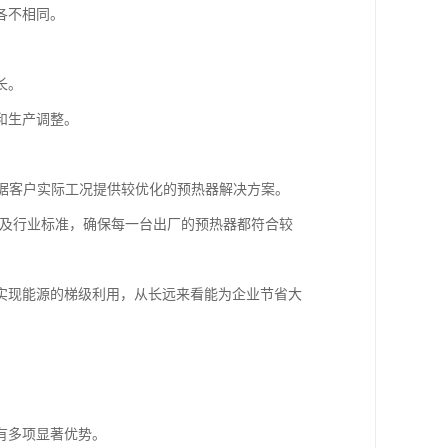
各不相同。
。
长。
和生产调整。
据客户实际工况提供较优化的预热器解决方案。
9等国家及行业标准，确保每一台出厂的预热器都符合较
实现能源的梯级利用，从长远来看能为企业节省大
有多项显著优势。