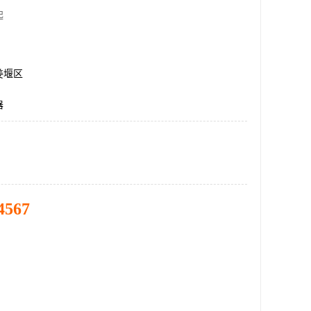
起
姜堰区
器
4567