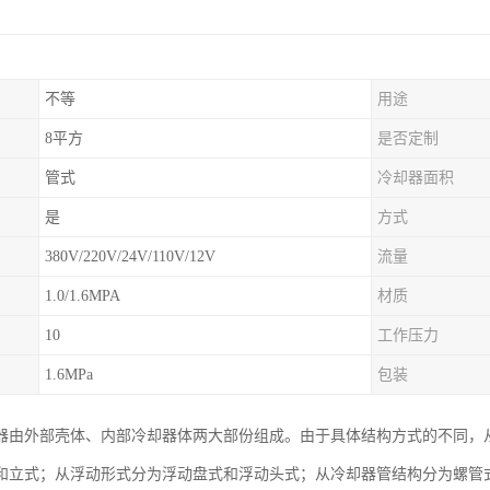
不等
用途
8平方
是否定制
管式
冷却器面积
是
方式
380V/220V/24V/110V/12V
流量
1.0/1.6MPA
材质
10
工作压力
1.6MPa
包装
器由外部壳体、内部冷却器体两大部份组成。由于具体结构方式的不同，
和立式；从浮动形式分为浮动盘式和浮动头式；从冷却器管结构分为螺管