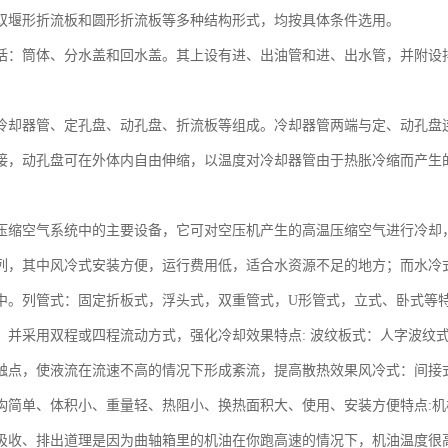
双堰形折流板和圆形折流板等多种结构形式，均按具体条件选用。
括：筒体、分水盖和回水盖。其上设有进、出油管和进、出水管，并附设
冷却器管、定孔盘、动孔盘、折流板等组成。冷却器管两端与定、动孔盘连
接，动孔盘可在外体内自由伸缩，以温度对冷却器管由于热胀冷缩而产生
压缩空气系统中的主要设备，它可对空压机产生的高温压缩空气进行冷却
列，其中风冷式安装方便，运行费用低，适合水资源不足的地方；而水冷
中。列管式：固定折板式，浮头式，双重管式，U形管式，立式、卧式等特
，并采用双程或四程流动方式，强化冷却效果特点: 波纹板式：人字波纹
触点，使液流在流速不高的情况下形成紊流，提高散热效果风冷式：间接
构简单、体积小、重量轻、热阻小、换热面积大、使用、安装方便特点:
吸收、排出道理是因为曲轴箱里的机油在你跑高速的情况下，机油温度很