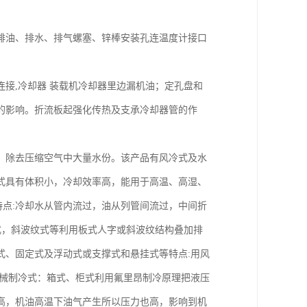
排油、排水、排气螺塞、锌棒安装孔连温度计接口
接,冷却器 装载机冷却器里边漏机油；定孔盘和
的影响。折流板起强化传热及支承冷却器管的作
，除去压缩空气中大量水份。该产品有风冷式及水
式具有体积小，冷却效率高，能用于高温、高湿、
点:冷却水从管内流过，油从列管间流过，中间折
式，斜波纹式等利用板式人字或斜波纹结构叠加排
式、固定式及浮动式或支撑式和悬挂式等特点:用风
机械制冷式：箱式、柜式利用氟里昂制冷原理把液压
高，机油高温下油气产生所以压力也高，影响到机