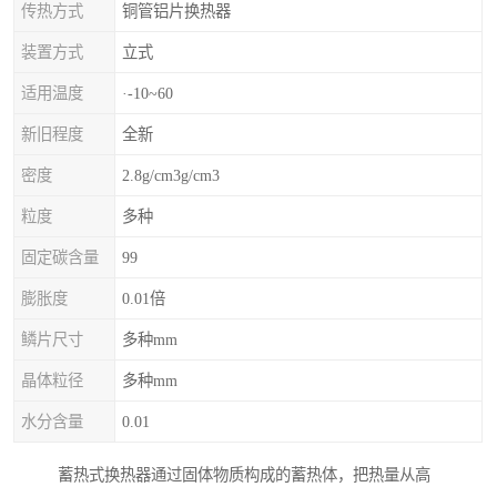
传热方式
铜管铝片换热器
装置方式
立式
适用温度
·-10~60
新旧程度
全新
密度
2.8g/cm3g/cm3
粒度
多种
固定碳含量
99
膨胀度
0.01倍
鳞片尺寸
多种mm
晶体粒径
多种mm
水分含量
0.01
蓄热式换热器通过固体物质构成的蓄热体，把热量从高