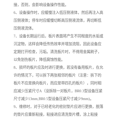
接，否则，会影响设备操作性能。
6、设备操作时，应缓慢注入低压侧液体，然后再注入高
压侧液体；停车时应缓慢切断高压侧液流体，再切断低
压侧液流体。
7、设备长期运行后，板片表面将产生不同程度的水垢或
沉淀物，这样会降低传热效率并增加流阻，因此设备应
定期打开检查，污垢。清洗板片时，不得用金属刷子，
以免划伤板片，降低腐蚀性能。
8、损坏的板片应及时进行更换，若没有备用板片，在允
许的情况下，可以拆下两张相邻的板片（注意：拆下的
板片不应是换向板片，而应是带四孔的板片），同时相
应减少压紧尺寸A（没拆除一对板片，BR0.3型设备压紧
尺寸减少13mm,BR0.5型设备压紧尺寸减少9mm)。
9、维修时，对于已经老化的密封垫片应进行更换，脱落
的垫片应重新粘接，粘接进应清洗垫片槽，涂上粘接