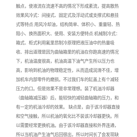
触点，使液流在流速不高的情况下形成紊流，提高散热
效果风冷式：间接式、固定式及浮动式或支撑式和悬挂
式等特点:用风冷却油，结构简单、体积小、重量轻、热
阻小、换热面积大、使用、安装方便特点:机械制冷式：
箱式、柜式利用氟里昂制冷原理把液压油中的热量吸
收、排出道理是因为曲轴箱里的机油在你跑高速的情况
下，机油温度很高，机油高温下油气产生所以压力也
高，影响到机油的物理稳定性，从而造成润滑不佳，增
加机车内部零件的磨损。不过我们车的缸盖上有个减轻
压力的口。但是效果不是非常理想。装了机油冷却器
（曲轴箱减压器）后，能较快的减轻曲轴箱的压力，和
有一定的机油冷却的效果。 缺点是，由于该冷却器直接
和空气接触，所以机油的氧化比不装该冷却器更快。所
以需要经常更换机油。由于该冷却器直接和外界连通，
所以当机油产生油气后回很出，所以时间长了会发现缺