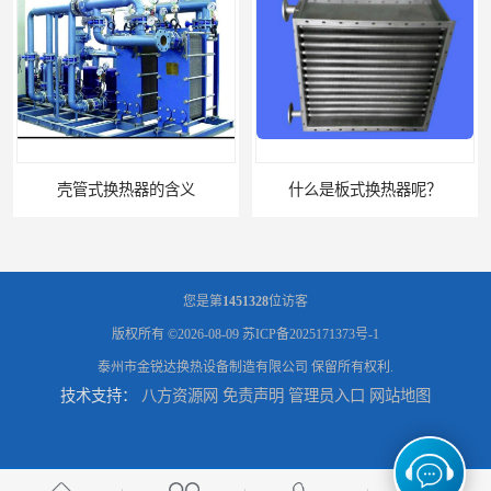
壳管式换热器的含义
什么是板式换热器呢？
您是第
1451328
位访客
版权所有 ©2026-08-09
苏ICP备2025171373号-1
泰州市金锐达换热设备制造有限公司
保留所有权利.
技术支持：
八方资源网
免责声明
管理员入口
网站地图
板式油冷却器 润滑油冷却换热装置 设计定制
引风机冷却器供应商 GLL型冷却器支持定制