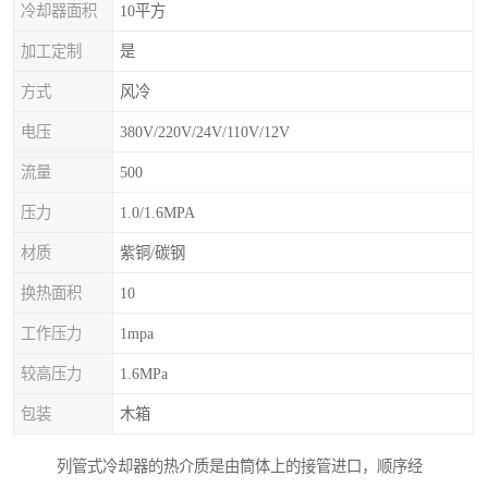
冷却器面积
10平方
加工定制
是
方式
风冷
电压
380V/220V/24V/110V/12V
流量
500
压力
1.0/1.6MPA
材质
紫铜/碳钢
换热面积
10
工作压力
1mpa
较高压力
1.6MPa
包装
木箱
列管式冷却器的热介质是由筒体上的接管进口，顺序经