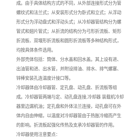
成。由于具体结构方式的不同，从外部连接形式分为管
螺纹式和法兰式；从安装形式分为卧式和立式；从浮动
形式分为浮动盘式和浮动头式；从冷却器管结构分为螺
管式和翅片管式；从折流的结构分为弓形折流板、矩形
折流板、双堰形折流板和圆形折流板等多种结构形式，
均按具体条件选用。
外部壳体包括：筒体、分水盖和回水盖。其上设有进、
出油管和进、出水管，并附设排油、排水、排气螺塞、
锌棒安装孔连温度计接口等。
冷却器体由冷却器管、定孔盘、动孔盘、折流板等组
成。冷却器管两端与定、动孔盘连接,冷却器 装载机冷却
器里边漏机油；定孔盘和外体法兰连接，动孔盘可在外
体内自由伸缩，以温度对冷却器管由于热胀冷缩而产生
的影响。折流板起强化传热及支承冷却器管的作用。
冷却器使用注意要点：