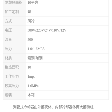
冷却器面积
10平方
加工定制
是
方式
风冷
电压
380V/220V/24V/110V/12V
流量
500
压力
1.0/1.6MPA
材质
紫铜/碳钢
换热面积
10
工作压力
1mpa
较高压力
1.6MPa
包装
木箱
列管式冷却器由外部壳体、内部冷却器体两大部份组