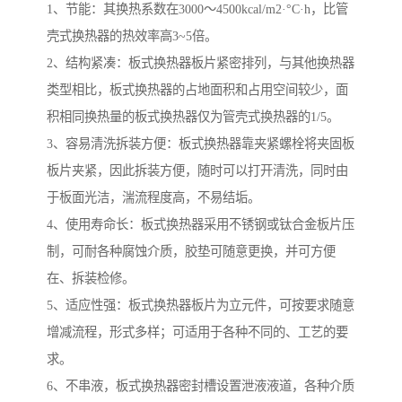
1、节能：其换热系数在3000～4500kcal/m2·°C·h，比管
壳式换热器的热效率高3~5倍。
2、结构紧凑：板式换热器板片紧密排列，与其他换热器
类型相比，板式换热器的占地面积和占用空间较少，面
积相同换热量的板式换热器仅为管壳式换热器的1/5。
3、容易清洗拆装方便：板式换热器靠夹紧螺栓将夹固板
板片夹紧，因此拆装方便，随时可以打开清洗，同时由
于板面光洁，湍流程度高，不易结垢。
4、使用寿命长：板式换热器采用不锈钢或钛合金板片压
制，可耐各种腐蚀介质，胶垫可随意更换，并可方便
在、拆装检修。
5、适应性强：板式换热器板片为立元件，可按要求随意
增减流程，形式多样；可适用于各种不同的、工艺的要
求。
6、不串液，板式换热器密封槽设置泄液液道，各种介质