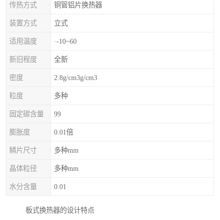
传热方式
铜管铝片换热器
装置方式
立式
适用温度
·-10~60
新旧程度
全新
密度
2.8g/cm3g/cm3
粒度
多种
固定碳含量
99
膨胀度
0.01倍
鳞片尺寸
多种mm
晶体粒径
多种mm
水分含量
0.01
板式换热器的设计特点