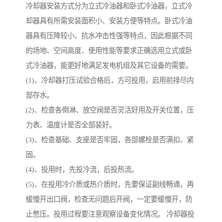
冷却器安装方式分为立式冷油器和卧式冷油器，立式冷
却器具有所需安装面积小、安装方便等特点。卧式冷油
器具有压降较小、抗水冲击性强等特点，因此根据不同
的场地、空间高度、使用性能等要求正确选用立式或卧
式冷油器，能更好地满足发电机组及其它设备的需要。
(1)、冷却器打压试验合格后，方可投用，启用前排尽内
部存水。
(2)、检查各倒淋、放空阀是否灵活好用及开关位置，压
力表、温度计是否全部装好。
(3)、检查基础、支座是否牢固，各部螺栓是否满扣、紧
固。
(4)、投用时，先投冷流，后投热流。
(5)、在投用冷介质或热介质时，先要保证副线畅通，再
缓慢开出口阀，检查无问题后开阀，一定要缓慢开，防
止憋压。投用过程要注意观察设备变化情况。 冷却器投