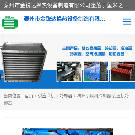
泰州市金锐达换热设备制造有限公司座落于鱼米之乡、祥泰之州一江苏泰州。是一家多年从事换热设备研究、设计、制造、销售、服务于一体的生产企业。
泰州市金锐达换热设备制造有限公司
冷却器
换热器
散热器
预热器
热交换器
当前位置：
首页
>
供应商机
>
冷却器
> 杭州引风机冷却器 变压机冷
却器