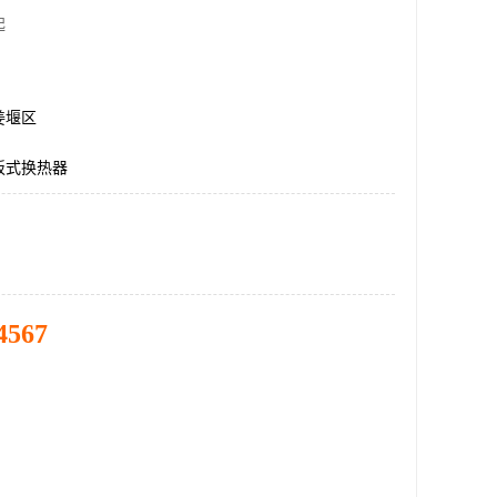
起
姜堰区
板式换热器
4567