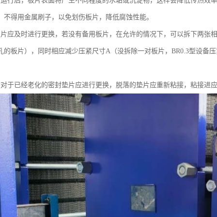
期运行后，板片表面将产生不同程度的水垢或沉淀物，这样会降低传热效
，不得用金属刷子，以免划伤板片，降低腐蚀性能。
板片应及时进行更换，若没有备用板片，在允许的情况下，可以拆下两张
的板片），同时相应减少压紧尺寸A（没拆除一对板片，BR0.3型设备压紧尺
，对于已经老化的密封垫片应进行更换，脱落的垫片应重新粘接，粘接进