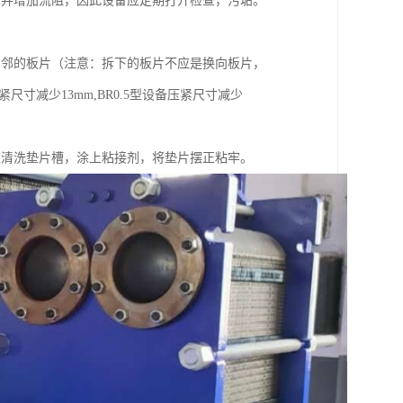
率并增加流阻，因此设备应定期打开检查，污垢。
相邻的板片（注意：拆下的板片不应是换向板片，
寸减少13mm,BR0.5型设备压紧尺寸减少
应清洗垫片槽，涂上粘接剂，将垫片摆正粘牢。