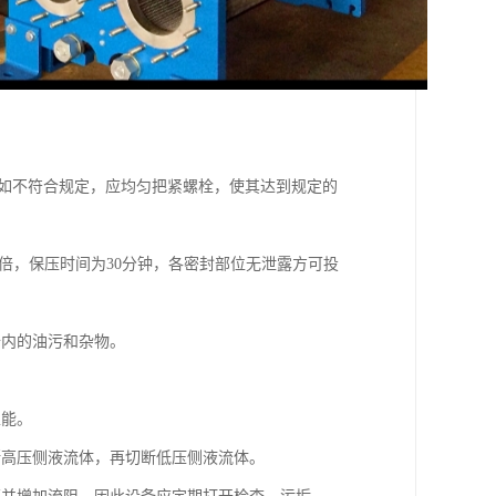
，如不符合规定，应均匀把紧螺栓，使其达到规定的
5倍，保压时间为30分钟，各密封部位无泄露方可投
备内的油污和杂物。
性能。
断高压侧液流体，再切断低压侧液流体。