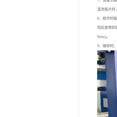
7、设备长
清洗板片时
8、损坏的
而应是带四孔
9mm)。
9、维修时