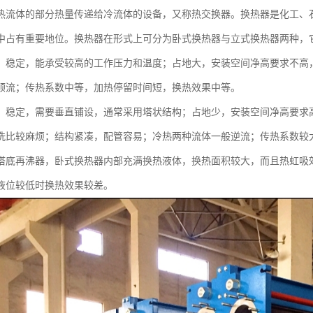
热流体的部分热量传递给冷流体的设备，又称热交换器。换热器是化工、
中占有重要地位。换热器在形式上可分为卧式换热器与立式换热器两种，
：稳定，能承受较高的工作压力和温度；占地大，安装空间净高要求不高
顺流；传热系数中等，加热停留时间短，换热效果中等。
：稳定，需要垂直铺设，通常采用塔状结构；占地少，安装空间净高要求高
洗比较麻烦；结构紧凑，配管容易；冷热两种流体一般逆流；传热系数较
塔底再沸器，卧式换热器内部充满换热液体，换热面积较大，而且热虹吸
液位较低时换热效果较差。