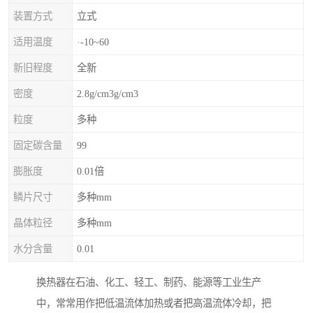
装置方式
立式
适用温度
·-10~60
新旧程度
全新
密度
2.8g/cm3g/cm3
粒度
多种
固定碳含量
99
膨胀度
0.01倍
鳞片尺寸
多种mm
晶体粒径
多种mm
水分含量
0.01
换热器在石油、化工、轻工、制药、能源等工业生产
中，常常用作把低温流体加热或者把高温流体冷却，把