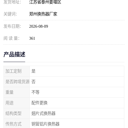
发货地址：
江苏省泰州姜堰区
关键词：
郑州换热器厂家
发布日期：
2026-08-09
阅 读 量：
361
产品描述
加工定制
是
是否跨境货源
否
重量
不等
用途
配件更换
结构类型
翅片式换热器
传热方式
铜管铝片换热器