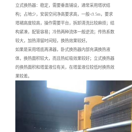
立式换热器：稳定，需要垂直铺设，通常采用塔状结
构；占地少，安装空间净高要求高，一般≮3.5m，要求
塔裙高度较高，操作需要平台，拆卸清洗比较麻烦；结
构紧凑，配管容易；冷热两种流体一般逆流；传热系数
较大，加热滞留时间短，换热效果较好。
如果是采用塔底再沸器，卧式换热器内部充满换热液
体，换热面积较大，而且热虹吸效果较好；立式换热器
的换热面积和塔釜液位有关，在塔釜液位较低时换热效
果较差。