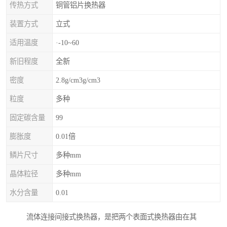
传热方式
铜管铝片换热器
装置方式
立式
适用温度
·-10~60
新旧程度
全新
密度
2.8g/cm3g/cm3
粒度
多种
固定碳含量
99
膨胀度
0.01倍
鳞片尺寸
多种mm
晶体粒径
多种mm
水分含量
0.01
流体连接间接式换热器，是把两个表面式换热器由在其