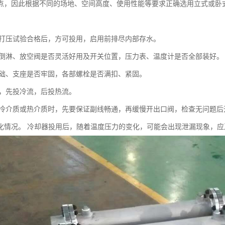
点，因此根据不同的场地、空间高度、使用性能等要求正确选用立式或卧
却器打压试验合格后，方可投用，启用前排尽内部存水。
查各倒淋、放空阀是否灵活好用及开关位置，压力表、温度计是否全部装好。
查基础、支座是否牢固，各部螺栓是否满扣、紧固。
时，先投冷流，后投热流。
投用冷介质或热介质时，先要保证副线畅通，再缓慢开出口阀，检查无问题
化情况。 冷却器投用后，随着温度压力的变化，可能会出现泄漏现象，应