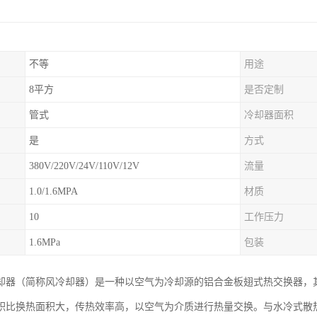
不等
用途
8平方
是否定制
管式
冷却器面积
是
方式
380V/220V/24V/110V/12V
流量
1.0/1.6MPA
材质
10
工作压力
1.6MPa
包装
却器（简称风冷却器）是一种以空气为冷却源的铝合金板翅式热交换器，
积比换热面积大，传热效率高，以空气为介质进行热量交换。与水冷式散