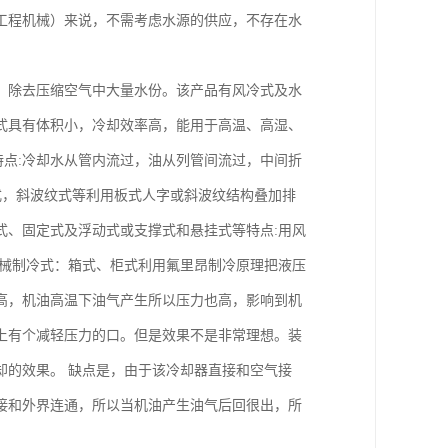
工程机械）来说，不需考虑水源的供应，不存在水
，除去压缩空气中大量水份。该产品有风冷式及水
式具有体积小，冷却效率高，能用于高温、高湿、
点:冷却水从管内流过，油从列管间流过，中间折
式，斜波纹式等利用板式人字或斜波纹结构叠加排
式、固定式及浮动式或支撑式和悬挂式等特点:用风
机械制冷式：箱式、柜式利用氟里昂制冷原理把液压
高，机油高温下油气产生所以压力也高，影响到机
上有个减轻压力的口。但是效果不是非常理想。装
却的效果。 缺点是，由于该冷却器直接和空气接
接和外界连通，所以当机油产生油气后回很出，所