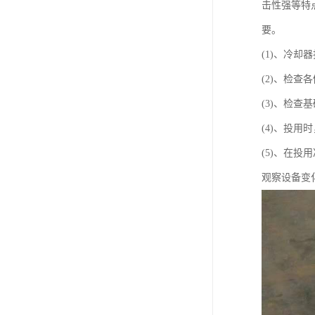
击性强等特
要。
(1)、冷
(2)、检
(3)、检
(4)、投用
(5)、在
观察设备变