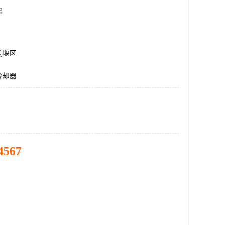
起
姜堰区
冷却器
4567