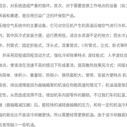
混合，对系统造成严重的毁坏。其次，对于需要变换工作地点的设备（如
拆装和重建，是应用日益广泛的环保型产品。
压缩空气系统中的主要设备，它可对空压机产生的高温压缩空气进行冷却
列，其中风冷式安装方便，运行费用低，适合水资源不足的地方；而水冷
中。列管式：固定折板式，浮头式，双重管式，U形管式，立式、卧式等特
，并采用双程或四程流动方式，强化冷却效果特点: 波纹板式：人字波纹
触点，使液流在流速不高的情况下形成紊流，提高散热效果风冷式：间接
构简单、体积小、重量轻、热阻小、换热面积大、使用、安装方便特点:
吸收、排出道理是因为曲轴箱里的机油在你跑高速的情况下，机油温度很
定性，从而造成润滑不佳，增加机车内部零件的磨损。不过我们车的缸盖
器（曲轴箱减压器）后，能较快的减轻曲轴箱的压力，和有一定的机油冷
油的氧化比不装该冷却器更快。所以需要经常更换机油。由于该冷却器直
会发现缺少一些机油。