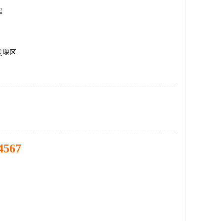
起
姜堰区
4567