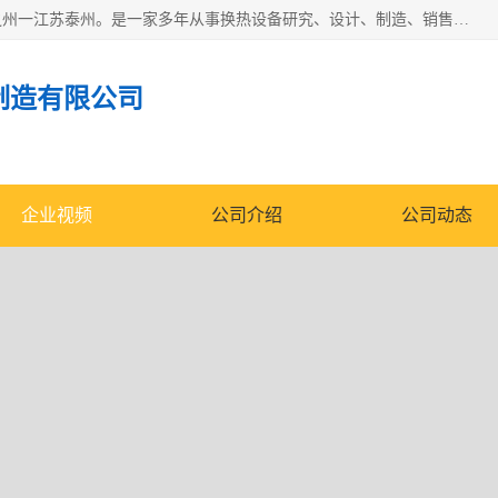
泰州市金锐达换热设备制造有限公司座落于鱼米之乡、祥泰之州一江苏泰州。是一家多年从事换热设备研究、设计、制造、销售、服务于一体的生产企业。
制造有限公司
企业视频
公司介绍
公司动态