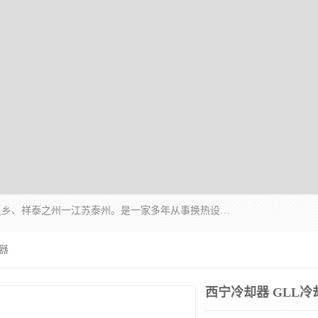
泰州市金锐达换热设备制造有限公司座落于鱼米之乡、祥泰之州一江苏泰州。是一家多年从事换热设备研究、设计、制造、销售、服务于一体的生产企业。
却器
西宁冷却器 GLL冷