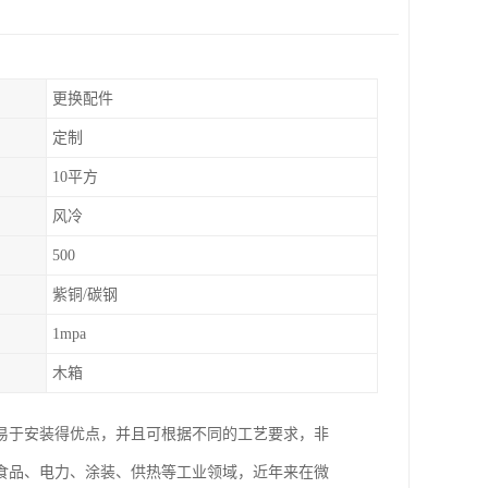
更换配件
定制
10平方
风冷
500
紫铜/碳钢
1mpa
木箱
易于安装得优点，并且可根据不同的工艺要求，非
食品、电力、涂装、供热等工业领域，近年来在微