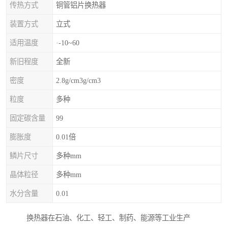
传热方式
铜管铝片换热器
装置方式
立式
适用温度
·-10~60
新旧程度
全新
密度
2.8g/cm3g/cm3
粒度
多种
固定碳含量
99
膨胀度
0.01倍
鳞片尺寸
多种mm
晶体粒径
多种mm
水分含量
0.01
换热器在石油、化工、轻工、制药、能源等工业生产