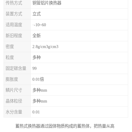
传热方式
铜管铝片换热器
装置方式
立式
适用温度
·-10~60
新旧程度
全新
密度
2.8g/cm3g/cm3
粒度
多种
固定碳含量
99
膨胀度
0.01倍
鳞片尺寸
多种mm
晶体粒径
多种mm
水分含量
0.01
蓄热式换热器通过固体物质构成的蓄热体，把热量从高