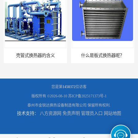
壳管式换热器的含义
什么是板式换热器呢？
您是第
1458372
位访客
版权所有 ©2026-08-10
苏ICP备2025171373号-1
泰州市金锐达换热设备制造有限公司
保留所有权利.
技术支持：
八方资源网
免责声明
管理员入口
网站地图
板式油冷却器 润滑油冷却换热装置 设计定制
引风机冷却器供应商 GLL型冷却器支持定制