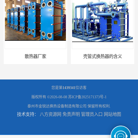
散热器厂家
壳管式换热器的含义
您是第
1439341
位访客
版权所有 ©2026-08-08
苏ICP备2025171373号-1
泰州市金锐达换热设备制造有限公司
保留所有权利.
技术支持：
八方资源网
免责声明
管理员入口
网站地图
什么是板式换热器呢？
板式油冷却器 润滑油冷却换热装置 设计定制