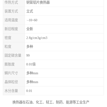
传热方式
铜管铝片换热器
装置方式
立式
适用温度
·-10~60
新旧程度
全新
密度
2.8g/cm3g/cm3
粒度
多种
固定碳含量
99
膨胀度
0.01倍
鳞片尺寸
多种mm
晶体粒径
多种mm
水分含量
0.01
换热器在石油、化工、轻工、制药、能源等工业生产