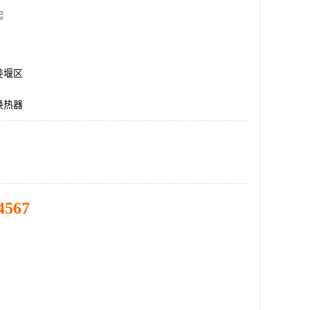
起
姜堰区
换热器
4567