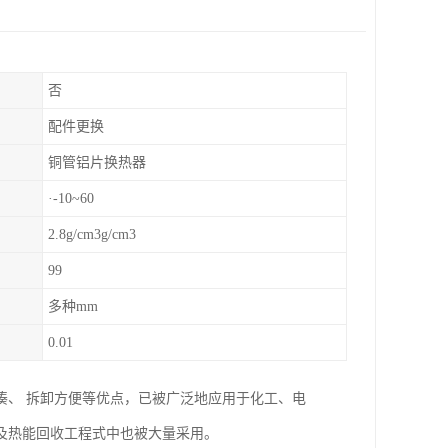
否
配件更换
铜管铝片换热器
·-10~60
2.8g/cm3g/cm3
99
多种mm
0.01
凑、 拆卸方便等优点，已被广泛地应用于化工、电
及热能回收工程式中也被大量采用。