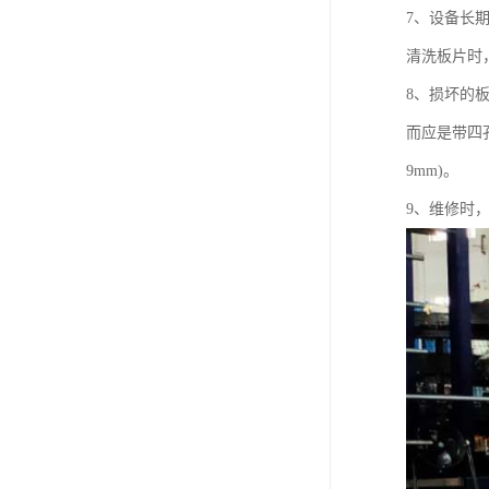
7、设备长
清洗板片时
8、损坏的
而应是带四孔
9mm)。
9、维修时