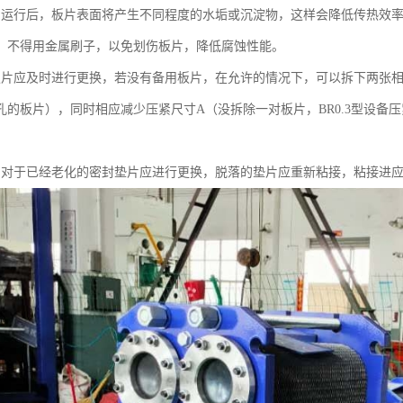
期运行后，板片表面将产生不同程度的水垢或沉淀物，这样会降低传热效
，不得用金属刷子，以免划伤板片，降低腐蚀性能。
板片应及时进行更换，若没有备用板片，在允许的情况下，可以拆下两张
的板片），同时相应减少压紧尺寸A（没拆除一对板片，BR0.3型设备压紧尺
，对于已经老化的密封垫片应进行更换，脱落的垫片应重新粘接，粘接进