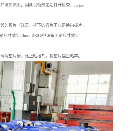
率并增加流阻，因此设备应定期打开检查，污垢。
相邻的板片（注意：拆下的板片不应是换向板片，
寸减少13mm,BR0.5型设备压紧尺寸减少
应清洗垫片槽，涂上粘接剂，将垫片摆正粘牢。