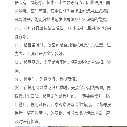
器具有压降较小、抗水冲击性强等特点，因此根据不同
的场地、空间高度、使用性能等要求正确选用立式或卧
式冷油器，能更好地满足发电机组及其它设备的需要。
(1)、冷却器打压试验合格后，方可投用，启用前排尽内
部存水。
(2)、检查各倒淋、放空阀是否灵活好用及开关位置，压
力表、温度计是否全部装好。
(3)、检查基础、支座是否牢固，各部螺栓是否满扣、紧
固。
(4)、投用时，先投冷流，后投热流。
(5)、在投用冷介质或热介质时，先要保证副线畅通，再
缓慢开出口阀，检查无问题后开阀，一定要缓慢开，防
止憋压。投用过程要注意观察设备变化情况。 冷却器投
用后，随着温度压力的变化，可能会出现泄漏现象，应
及时进行检查。