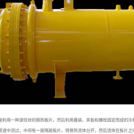
是利用一种波纹状的换热板片，然后利用叠装，夹板和螺栓固定而成的冷
管道中流过，中间有一层隔层板片，将换热流体分开，然后流体在板片之