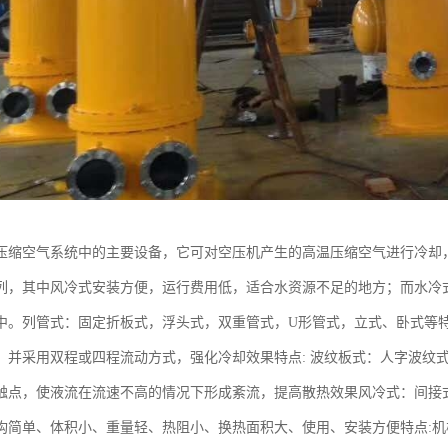
压缩空气系统中的主要设备，它可对空压机产生的高温压缩空气进行冷却
列，其中风冷式安装方便，运行费用低，适合水资源不足的地方；而水冷
中。列管式：固定折板式，浮头式，双重管式，U形管式，立式、卧式等特
，并采用双程或四程流动方式，强化冷却效果特点: 波纹板式：人字波纹
触点，使液流在流速不高的情况下形成紊流，提高散热效果风冷式：间接
构简单、体积小、重量轻、热阻小、换热面积大、使用、安装方便特点: