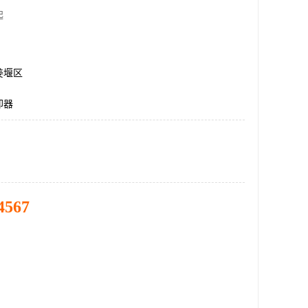
起
姜堰区
却器
4567