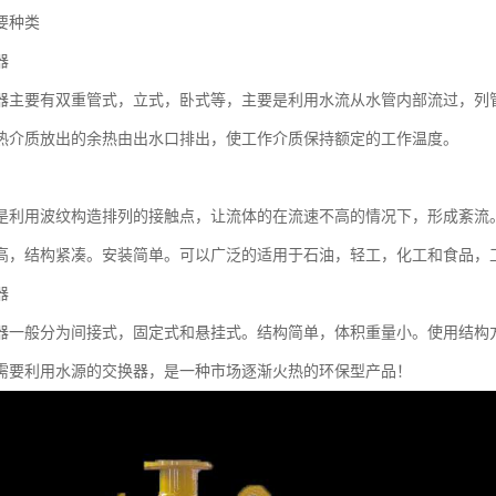
要种类
器
器主要有双重管式，立式，卧式等，主要是利用水流从水管内部流过，列
热介质放出的余热由出水口排出，使工作介质保持额定的工作温度。
是利用波纹构造排列的接触点，让流体的在流速不高的情况下，形成紊流
高，结构紧凑。安装简单。可以广泛的适用于石油，轻工，化工和食品，
器
器一般分为间接式，固定式和悬挂式。结构简单，体积重量小。使用结构
需要利用水源的交换器，是一种市场逐渐火热的环保型产品！