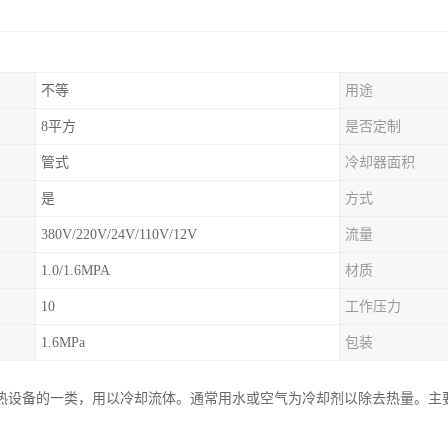
不等
用途
8平方
是否定制
管式
冷却器面积
是
方式
380V/220V/24V/110V/12V
流量
1.0/1.6MPA
材质
10
工作压力
1.6MPa
包装
热设备的一类，用以冷却流体。通常用水或空气为冷却剂以除去热量。主