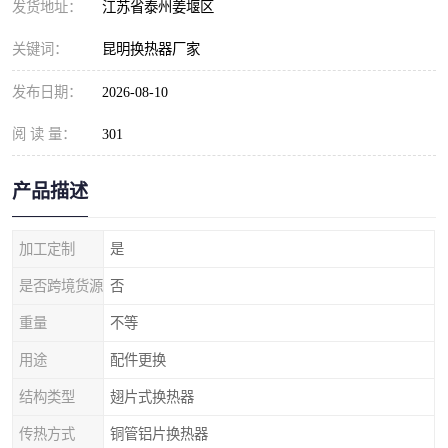
发货地址：
江苏省泰州姜堰区
关键词：
昆明换热器厂家
发布日期：
2026-08-10
阅 读 量：
301
产品描述
加工定制
是
是否跨境货源
否
重量
不等
用途
配件更换
结构类型
翅片式换热器
传热方式
铜管铝片换热器