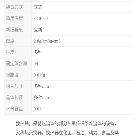
装置方式
立式
适用温度
·-10~60
新旧程度
全新
密度
2.8g/cm3g/cm3
粒度
多种
固定碳含量
99
膨胀度
0.01倍
鳞片尺寸
多种mm
晶体粒径
多种mm
水分含量
0.01
换热器，是将热流体的部分热量传递给冷流体的设备，
又称热交换器。换热器在化工、石油、动力、食品及其