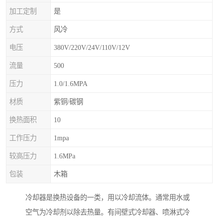
加工定制
是
方式
风冷
电压
380V/220V/24V/110V/12V
流量
500
压力
1.0/1.6MPA
材质
紫铜/碳钢
换热面积
10
工作压力
1mpa
较高压力
1.6MPa
包装
木箱
冷却器是换热设备的一类，用以冷却流体。通常用水或
空气为冷却剂以除去热量。有间壁式冷却器、喷淋式冷