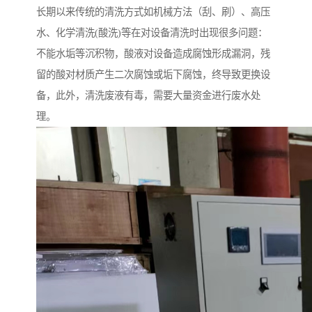
长期以来传统的清洗方式如机械方法（刮、刷）、高压
水、化学清洗(酸洗)等在对设备清洗时出现很多问题：
不能水垢等沉积物，酸液对设备造成腐蚀形成漏洞，残
留的酸对材质产生二次腐蚀或垢下腐蚀，终导致更换设
备，此外，清洗废液有毒，需要大量资金进行废水处
理。