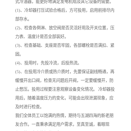
式冷油器，能更好地满足发电机组及其它设备的需要。
(1)、冷却器打压试验合格后，方可投用，启用前排尽内
部存水。
(2)、检查各倒淋、放空阀是否灵活好用及开关位置，压
力表、温度计是否全部装好。
(3)、检查基础、支座是否牢固，各部螺栓是否满扣、紧
固。
(4)、投用时，先投冷流，后投热流。
(5)、在投用冷介质或热介质时，先要保证副线畅通，再
缓慢开出口阀，检查无问题后开阀，一定要缓慢开，防
止憋压。投用过程要注意观察设备变化情况。 冷却器投
用后，随着温度压力的变化，可能会出现泄漏现象，应
及时进行检查。
我们全体员工以饱满的热情，期待与五湖四海的新老朋
友合作。一直秉承满足用户需求，至真至诚，着眼现