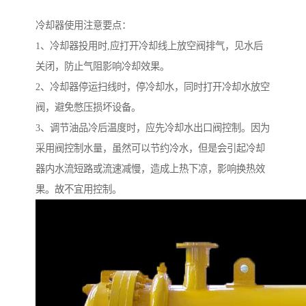
冷却器使用注意要点：
1、冷却器投用时,应打开冷却线上放空阀排气，见水后
关闭，防止气阻影响冷却效果。
2、冷却器停运扫线时，停冷却水，同时打开冷却水放空
阀，避免憋压损坏设备。
3、调节油品冷后温度时，应先冷却水出口阀控制。因为
采用阀控制水量，虽然可以节约冷水，但是会引起冷却
器内水流短路或流速减慢，造成上热下凉，影响换热效
果。故不宜用控制。