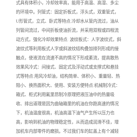
式具有体积小，冷却效率高，能用于高温、高湿、多尘
的环境中。列管式：固定折板式，浮头式，双重管式，
U形管式，立式、卧式等特点:冷却水从管内流过，油从
列管间流过，中间折板使油折流，并采用双程或四程流
动方式，强化冷却效果特点: 波纹板式：人字波纹式，斜
波纹式等利用板式人字或斜波纹结构叠加排列形成的接
触点，使液流在流速不高的情况下形成紊流，提高散热
效果风冷式：间接式、固定式及浮动式或支撑式和悬挂
式等特点:用风冷却油，结构简单、体积小、重量轻、热
阻小、换热面积大、使用、安装方便特点:机械制冷式：
箱式、柜式利用氟里昂制冷原理把液压油中的热量吸
收、排出道理是因为曲轴箱里的机油在你跑高速的情况
下，机油温度很高，机油高温下油气产生所以压力也
高，影响到机油的物理稳定性，从而造成润滑不佳，增
加机车内部零件的磨损。不过我们车的缸盖上有个减轻