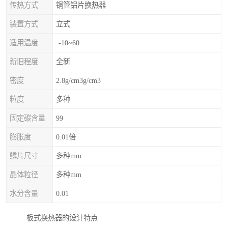
传热方式
铜管铝片换热器
装置方式
立式
适用温度
·-10~60
新旧程度
全新
密度
2.8g/cm3g/cm3
粒度
多种
固定碳含量
99
膨胀度
0.01倍
鳞片尺寸
多种mm
晶体粒径
多种mm
水分含量
0.01
板式换热器的设计特点