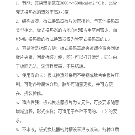
1、节能：其换热系数在3000～4500kcal/m2·°C·h，比管
壳式换热器的热效率高3~5倍。
2、结构紧凑：板式换热器板片紧密排列，与其他换热器
类型相比，板式换热器的占地面积和占用空间较少，面
积相同换热量的板式换热器仅为管壳式换热器的1/5。
3、容易清洗拆装方便：板式换热器靠夹紧螺栓将夹固板
板片夹紧，因此拆装方便，随时可以打开清洗，同时由
于板面光洁，湍流程度高，不易结垢。
4、使用寿命长：板式换热器采用不锈钢或钛合金板片压
制，可耐各种腐蚀介质，胶垫可随意更换，并可方便
在、拆装检修。
5、适应性强：板式换热器板片为立元件，可按要求随意
增减流程，形式多样；可适用于各种不同的、工艺的要
求。
6、不串液，板式换热器密封槽设置泄液液道，各种介质