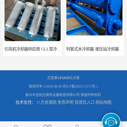
引风机冷却器供应商 GLL型冷却器支持定制
列管式水冷却器 液压站冷却器 打包机油压机冷却器
您是第
1452028
位访客
版权所有 ©2026-08-09
苏ICP备2025171373号-1
泰州市金锐达换热设备制造有限公司
保留所有权利.
技术支持：
八方资源网
免责声明
管理员入口
网站地图
不锈钢列管冷凝器 化工蒸发式冷却器
BR板式换热器