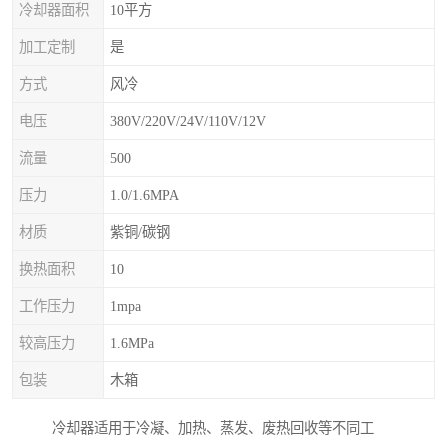
冷却器面积
10平方
加工定制
是
方式
风冷
电压
380V/220V/24V/110V/12V
流量
500
压力
1.0/1.6MPA
材质
紫铜/碳钢
换热面积
10
工作压力
1mpa
较高压力
1.6MPa
包装
木箱
冷却器适用于冷凝、加热、蒸发、废热回收等不同工