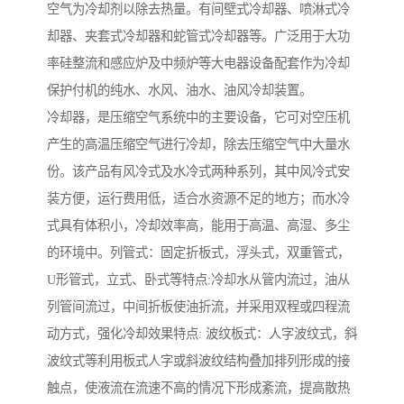
空气为冷却剂以除去热量。有间壁式冷却器、喷淋式冷
却器、夹套式冷却器和蛇管式冷却器等。广泛用于大功
率硅整流和感应炉及中频炉等大电器设备配套作为冷却
保护付机的纯水、水风、油水、油风冷却装置。
冷却器，是压缩空气系统中的主要设备，它可对空压机
产生的高温压缩空气进行冷却，除去压缩空气中大量水
份。该产品有风冷式及水冷式两种系列，其中风冷式安
装方便，运行费用低，适合水资源不足的地方；而水冷
式具有体积小，冷却效率高，能用于高温、高湿、多尘
的环境中。列管式：固定折板式，浮头式，双重管式，
U形管式，立式、卧式等特点:冷却水从管内流过，油从
列管间流过，中间折板使油折流，并采用双程或四程流
动方式，强化冷却效果特点: 波纹板式：人字波纹式，斜
波纹式等利用板式人字或斜波纹结构叠加排列形成的接
触点，使液流在流速不高的情况下形成紊流，提高散热