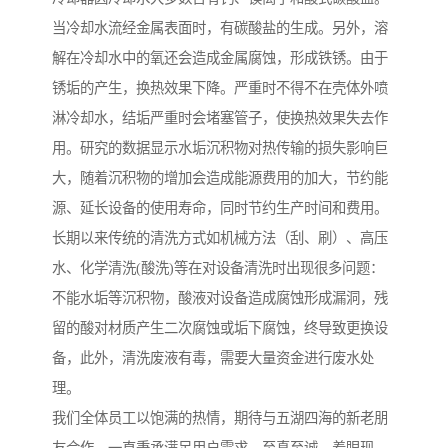
当冷却水流经金属表面时，有碳酸盐的生成。另外，溶
解在冷却水中的氧还会造成金属腐蚀，形成铁锈。由于
锈垢的产生，换热效果下降。严重时不得不在壳体外喷
淋冷却水，结垢严重时会堵塞管子，使换热效果失去作
用。研究的数据显示水垢沉积物对热传输的损失影响巨
大，随着沉积物的增加会造成能源费用的加大，节约能
源、延长设备的使用寿命，同时节约生产时间和费用。
长期以来传统的清洗方式如机械方法（刮、刷）、高压
水、化学清洗(酸洗)等在对设备清洗时出现很多问题：
不能水垢等沉积物，酸液对设备造成腐蚀形成漏洞，残
留的酸对材质产生二次腐蚀或垢下腐蚀，终导致更换设
备，此外，清洗废液有毒，需要大量资金进行废水处
理。
我们全体员工以饱满的热情，期待与五湖四海的新老朋
友合作。一直秉承满足用户需求，至真至诚，着眼现