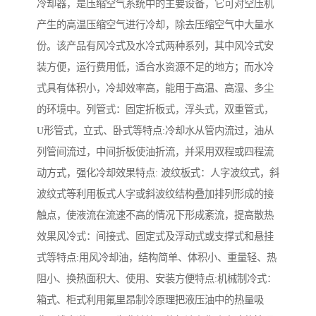
冷却器，是压缩空气系统中的主要设备，它可对空压机
产生的高温压缩空气进行冷却，除去压缩空气中大量水
份。该产品有风冷式及水冷式两种系列，其中风冷式安
装方便，运行费用低，适合水资源不足的地方；而水冷
式具有体积小，冷却效率高，能用于高温、高湿、多尘
的环境中。列管式：固定折板式，浮头式，双重管式，
U形管式，立式、卧式等特点:冷却水从管内流过，油从
列管间流过，中间折板使油折流，并采用双程或四程流
动方式，强化冷却效果特点: 波纹板式：人字波纹式，斜
波纹式等利用板式人字或斜波纹结构叠加排列形成的接
触点，使液流在流速不高的情况下形成紊流，提高散热
效果风冷式：间接式、固定式及浮动式或支撑式和悬挂
式等特点:用风冷却油，结构简单、体积小、重量轻、热
阻小、换热面积大、使用、安装方便特点:机械制冷式：
箱式、柜式利用氟里昂制冷原理把液压油中的热量吸