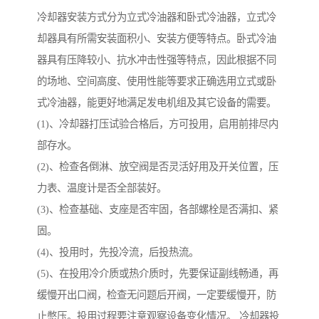
冷却器安装方式分为立式冷油器和卧式冷油器，立式冷
却器具有所需安装面积小、安装方便等特点。卧式冷油
器具有压降较小、抗水冲击性强等特点，因此根据不同
的场地、空间高度、使用性能等要求正确选用立式或卧
式冷油器，能更好地满足发电机组及其它设备的需要。
(1)、冷却器打压试验合格后，方可投用，启用前排尽内
部存水。
(2)、检查各倒淋、放空阀是否灵活好用及开关位置，压
力表、温度计是否全部装好。
(3)、检查基础、支座是否牢固，各部螺栓是否满扣、紧
固。
(4)、投用时，先投冷流，后投热流。
(5)、在投用冷介质或热介质时，先要保证副线畅通，再
缓慢开出口阀，检查无问题后开阀，一定要缓慢开，防
止憋压。投用过程要注意观察设备变化情况。 冷却器投