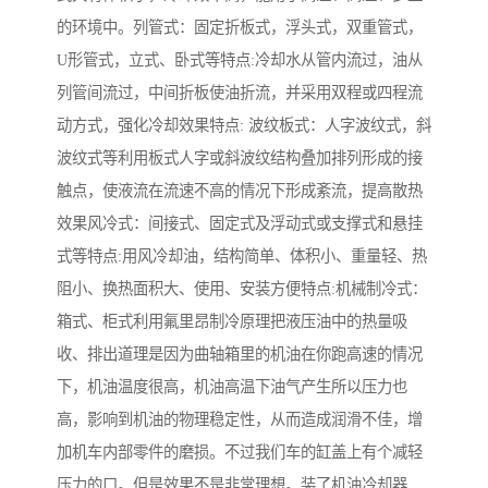
的环境中。列管式：固定折板式，浮头式，双重管式，
U形管式，立式、卧式等特点:冷却水从管内流过，油从
列管间流过，中间折板使油折流，并采用双程或四程流
动方式，强化冷却效果特点: 波纹板式：人字波纹式，斜
波纹式等利用板式人字或斜波纹结构叠加排列形成的接
触点，使液流在流速不高的情况下形成紊流，提高散热
效果风冷式：间接式、固定式及浮动式或支撑式和悬挂
式等特点:用风冷却油，结构简单、体积小、重量轻、热
阻小、换热面积大、使用、安装方便特点:机械制冷式：
箱式、柜式利用氟里昂制冷原理把液压油中的热量吸
收、排出道理是因为曲轴箱里的机油在你跑高速的情况
下，机油温度很高，机油高温下油气产生所以压力也
高，影响到机油的物理稳定性，从而造成润滑不佳，增
加机车内部零件的磨损。不过我们车的缸盖上有个减轻
压力的口。但是效果不是非常理想。装了机油冷却器