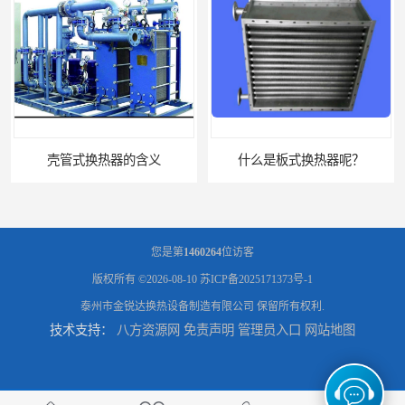
壳管式换热器的含义
什么是板式换热器呢？
您是第
1460264
位访客
版权所有 ©2026-08-10
苏ICP备2025171373号-1
泰州市金锐达换热设备制造有限公司
保留所有权利.
技术支持：
八方资源网
免责声明
管理员入口
网站地图
板式油冷却器 润滑油冷却换热装置 设计定制
引风机冷却器供应商 GLL型冷却器支持定制