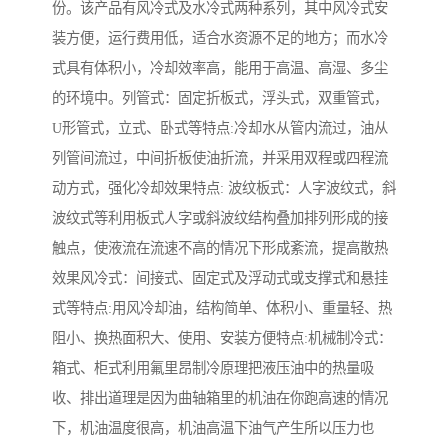
份。该产品有风冷式及水冷式两种系列，其中风冷式安
装方便，运行费用低，适合水资源不足的地方；而水冷
式具有体积小，冷却效率高，能用于高温、高湿、多尘
的环境中。列管式：固定折板式，浮头式，双重管式，
U形管式，立式、卧式等特点:冷却水从管内流过，油从
列管间流过，中间折板使油折流，并采用双程或四程流
动方式，强化冷却效果特点: 波纹板式：人字波纹式，斜
波纹式等利用板式人字或斜波纹结构叠加排列形成的接
触点，使液流在流速不高的情况下形成紊流，提高散热
效果风冷式：间接式、固定式及浮动式或支撑式和悬挂
式等特点:用风冷却油，结构简单、体积小、重量轻、热
阻小、换热面积大、使用、安装方便特点:机械制冷式：
箱式、柜式利用氟里昂制冷原理把液压油中的热量吸
收、排出道理是因为曲轴箱里的机油在你跑高速的情况
下，机油温度很高，机油高温下油气产生所以压力也