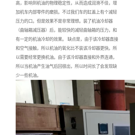
高，影响到机油的物理稳定性，从而造成润滑不佳，增
加机车内部零件的磨损。不过我们车的缸盖上有个减轻
压力的口。但是效果不是非常理想。装了机油冷却器
（曲轴箱减压器）后，能较快的减轻曲轴箱的压力，和
有一定的机油冷却的效果。 缺点是，由于该冷却器直接
和空气接触，所以机油的氧化比不装该冷却器更快。所
以需要经常更换机油。由于该冷却器直接和外界连通，
所以当机油产生油气后回很出，所以时间长了会发现缺
少一些机油。