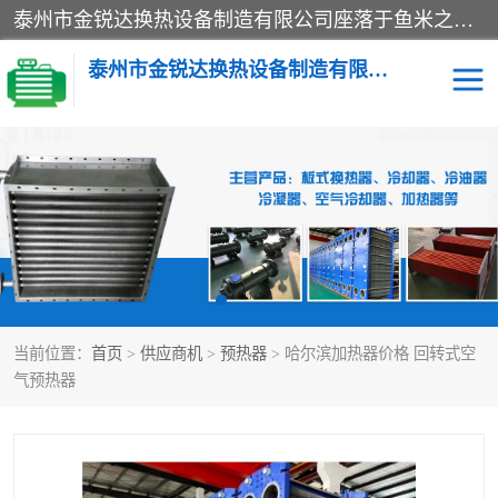
泰州市金锐达换热设备制造有限公司座落于鱼米之乡、祥泰之州一江苏泰州。是一家多年从事换热设备研究、设计、制造、销售、服务于一体的生产企业。
泰州市金锐达换热设备制造有限公司
冷却器
换热器
散热器
预热器
热交换器
当前位置：
首页
>
供应商机
>
预热器
> 哈尔滨加热器价格 回转式空
气预热器