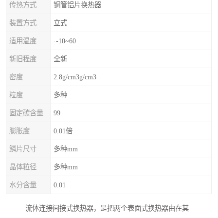
传热方式
铜管铝片换热器
装置方式
立式
适用温度
·-10~60
新旧程度
全新
密度
2.8g/cm3g/cm3
粒度
多种
固定碳含量
99
膨胀度
0.01倍
鳞片尺寸
多种mm
晶体粒径
多种mm
水分含量
0.01
流体连接间接式换热器，是把两个表面式换热器由在其