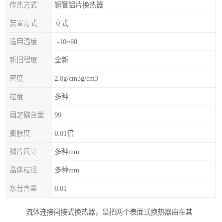
传热方式
铜管铝片换热器
装置方式
立式
适用温度
·-10~60
新旧程度
全新
密度
2.8g/cm3g/cm3
粒度
多种
固定碳含量
99
膨胀度
0.01倍
鳞片尺寸
多种mm
晶体粒径
多种mm
水分含量
0.01
流体连接间接式换热器，是把两个表面式换热器由在其