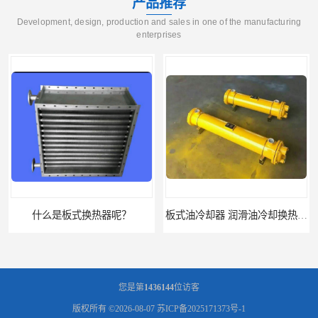
产品推荐
Development, design, production and sales in one of the manufacturing
enterprises
么是板式换热器呢？
板式油冷却器 润滑油冷却换热装置 设计定制
您是第
1436144
位访客
版权所有 ©2026-08-07
苏ICP备2025171373号-1