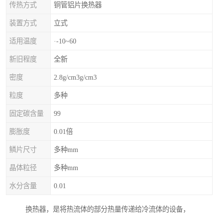
传热方式
铜管铝片换热器
装置方式
立式
适用温度
·-10~60
新旧程度
全新
密度
2.8g/cm3g/cm3
粒度
多种
固定碳含量
99
膨胀度
0.01倍
鳞片尺寸
多种mm
晶体粒径
多种mm
水分含量
0.01
换热器，是将热流体的部分热量传递给冷流体的设备，