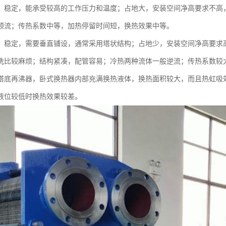
：稳定，能承受较高的工作压力和温度；占地大，安装空间净高要求不高
顺流；传热系数中等，加热停留时间短，换热效果中等。
：稳定，需要垂直铺设，通常采用塔状结构；占地少，安装空间净高要求高
洗比较麻烦；结构紧凑，配管容易；冷热两种流体一般逆流；传热系数较
塔底再沸器，卧式换热器内部充满换热液体，换热面积较大，而且热虹吸
液位较低时换热效果较差。