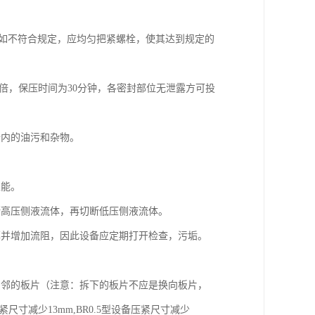
，如不符合规定，应均匀把紧螺栓，使其达到规定的
5倍，保压时间为30分钟，各密封部位无泄露方可投
备内的油污和杂物。
性能。
断高压侧液流体，再切断低压侧液流体。
率并增加流阻，因此设备应定期打开检查，污垢。
相邻的板片（注意：拆下的板片不应是换向板片，
寸减少13mm,BR0.5型设备压紧尺寸减少