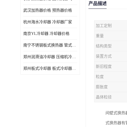
产品描述
武汉加热器价格 预热器价格
杭州海水冷却器 冷却器厂家
加工定制
南京YL冷却器 冷却器价格
重量
南宁不锈钢板式换热器 管式空气预热加工定制
结构类型
装置方式
郑州润滑油冷却器 压缩机冷却器
新旧程度
郑州板式冷却器 板式冷却器厂家
粒度
膨胀度
晶体粒径
间壁式换热
式换热器有