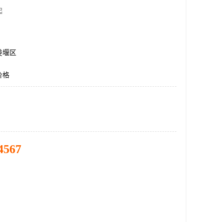
起
姜堰区
价格
4567