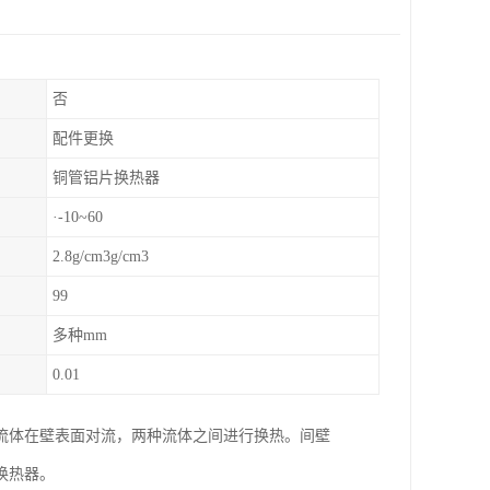
否
配件更换
铜管铝片换热器
·-10~60
2.8g/cm3g/cm3
99
多种mm
0.01
流体在壁表面对流，两种流体之间进行换热。间壁
换热器。