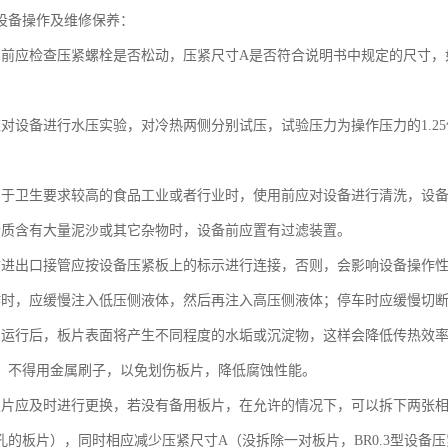
设备操作及维修保养：
用前应检查压紧螺栓是否松动，压紧尺寸A是否符合说明书中规定的尺寸
应对设备进行水压实验，对冷热两侧分别试压，试验压力为操作压力的1.2
用于卫生要求较高的食品工业或者行业时，使用前应对设备进行清洗，设
介质含有大量泥沙或其它杂物时，设备前应置有过滤装置。
质进出口接管应按设备压紧板上的标示进行连接，否则，会影响设备操作
作时，应缓慢注入低压侧液体，然后再注入高压侧液体；停车时应缓慢切
期运行后，板片表面将产生不同程度的水垢或沉淀物，这样会降低传热效
，不得用金属刷子，以免划伤板片，降低腐蚀性能。
板片应及时进行更换，若没有备用板片，在允许的情况下，可以拆下两张
的板片），同时相应减少压紧尺寸A（没拆除一对板片，BR0.3型设备压紧尺