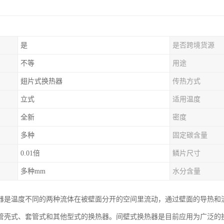
是
是否跨境货源
不等
用途
翅片式换热器
传热方式
立式
适用温度
全新
密度
多种
固定碳含量
0.01倍
鳞片尺寸
多种mm
水分含量
器是温度不同的两种流体在被壁面分开的空间里流动，通过壁面的导热和
管壳式、套管式和其他型式的换热器。间壁式换热器是目前应用为广泛的