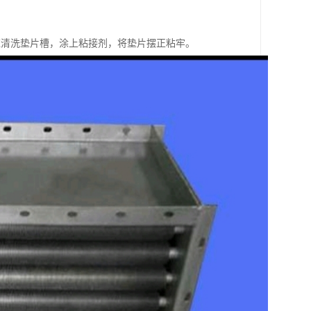
应清洗垫片槽，涂上粘接剂，将垫片摆正粘牢。