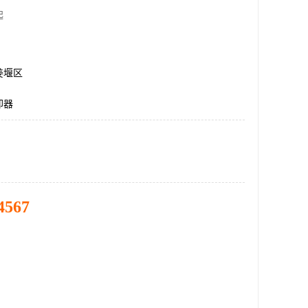
起
姜堰区
却器
4567