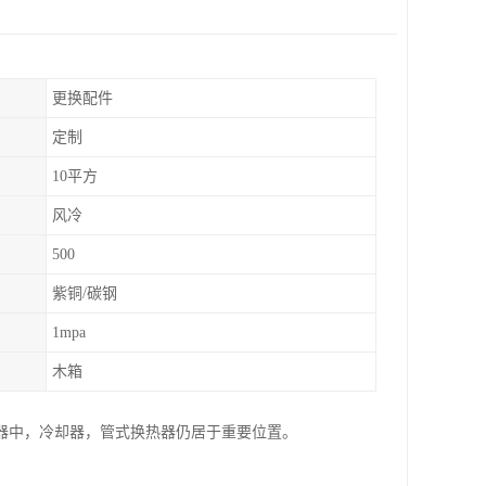
更换配件
定制
10平方
风冷
500
紫铜/碳钢
1mpa
木箱
器中，冷却器，管式换热器仍居于重要位置。