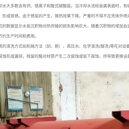
却水大多数含有钙、镁离子和酸式碳酸盐。当冷却水流经金属表面时，有
，形成铁锈。由于锈垢的产生，换热效果下降。严重时不得不在壳体外喷
究的数据显示水垢沉积物对热传输的损失影响巨大，随着沉积物的增加会
节约生产时间和费用。
统的清洗方式如机械方法（刮、刷）、高压水、化学清洗(酸洗)等在对设
腐蚀形成漏洞，残留的酸对材质产生二次腐蚀或垢下腐蚀，终导致更换设