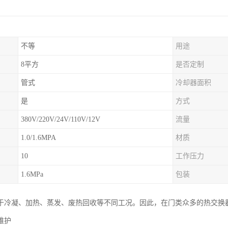
不等
用途
8平方
是否定制
管式
冷却器面积
是
方式
380V/220V/24V/110V/12V
流量
1.0/1.6MPA
材质
10
工作压力
1.6MPa
包装
于冷凝、加热、蒸发、废热回收等不同工况。因此，在门类众多的热交换
维护