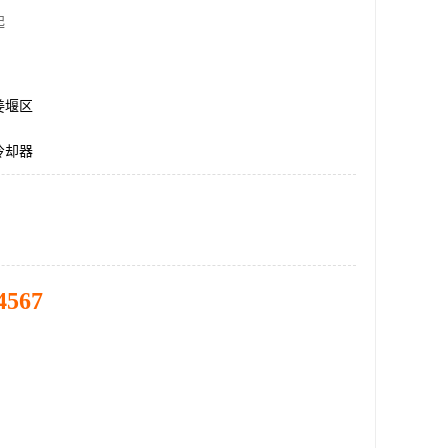
起
姜堰区
冷却器
4567