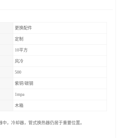
更换配件
定制
10平方
风冷
500
紫铜/碳钢
1mpa
木箱
器中，冷却器，管式换热器仍居于重要位置。