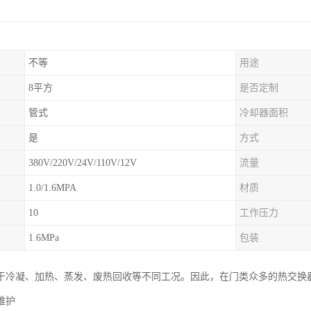
不等
用途
8平方
是否定制
管式
冷却器面积
是
方式
380V/220V/24V/110V/12V
流量
1.0/1.6MPA
材质
10
工作压力
1.6MPa
包装
于冷凝、加热、蒸发、废热回收等不同工况。因此，在门类众多的热交换
维护