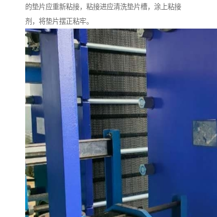
的垫片应重新粘接，粘接进应清洗垫片槽，涂上粘接
剂，将垫片摆正粘牢。