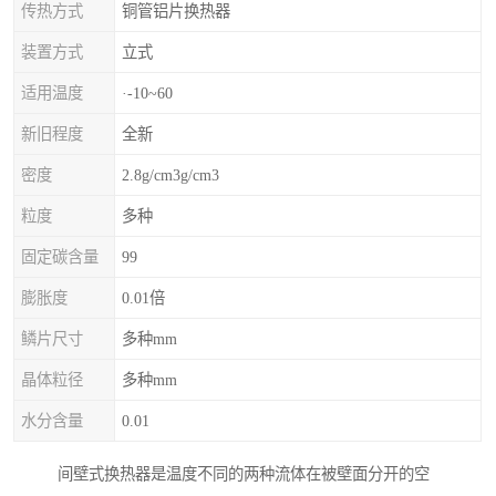
传热方式
铜管铝片换热器
装置方式
立式
适用温度
·-10~60
新旧程度
全新
密度
2.8g/cm3g/cm3
粒度
多种
固定碳含量
99
膨胀度
0.01倍
鳞片尺寸
多种mm
晶体粒径
多种mm
水分含量
0.01
间壁式换热器是温度不同的两种流体在被壁面分开的空