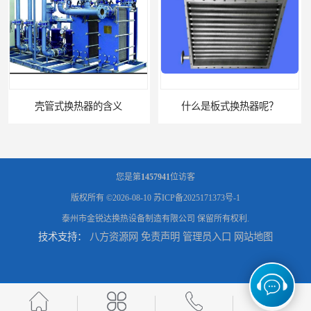
什么是板式换热器呢？
板式油冷却器 润滑油冷却换热装置 设计定制
您是第
1457941
位访客
版权所有 ©2026-08-10
苏ICP备2025171373号-1
泰州市金锐达换热设备制造有限公司
保留所有权利.
技术支持：
八方资源网
免责声明
管理员入口
网站地图
引风机冷却器供应商 GLL型冷却器支持定制
列管式水冷却器 液压站冷却器 打包机油压机冷却器