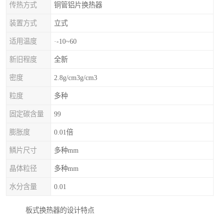
传热方式
铜管铝片换热器
装置方式
立式
适用温度
·-10~60
新旧程度
全新
密度
2.8g/cm3g/cm3
粒度
多种
固定碳含量
99
膨胀度
0.01倍
鳞片尺寸
多种mm
晶体粒径
多种mm
水分含量
0.01
板式换热器的设计特点