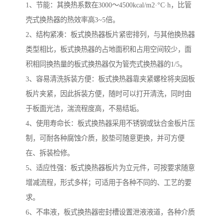
1、节能：其换热系数在3000～4500kcal/m2·°C·h，比管
壳式换热器的热效率高3~5倍。
2、结构紧凑：板式换热器板片紧密排列，与其他换热器
类型相比，板式换热器的占地面积和占用空间较少，面
积相同换热量的板式换热器仅为管壳式换热器的1/5。
3、容易清洗拆装方便：板式换热器靠夹紧螺栓将夹固板
板片夹紧，因此拆装方便，随时可以打开清洗，同时由
于板面光洁，湍流程度高，不易结垢。
4、使用寿命长：板式换热器采用不锈钢或钛合金板片压
制，可耐各种腐蚀介质，胶垫可随意更换，并可方便
在、拆装检修。
5、适应性强：板式换热器板片为立元件，可按要求随意
增减流程，形式多样；可适用于各种不同的、工艺的要
求。
6、不串液，板式换热器密封槽设置泄液液道，各种介质