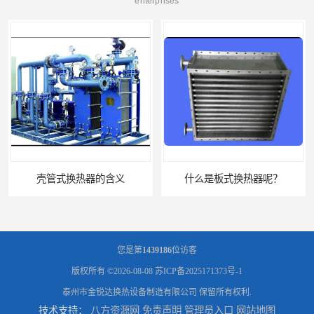
enterprises
壳管式换热器的含义
什么是板式换热器呢？
您是第
1439186
位访客
版权所有 ©2026-08-08
苏ICP备2025171373号-1
泰州市金锐达换热设备制造有限公司
保留所有权利.
技术支持：
八方资源网
免责声明
管理员入口
网站地图