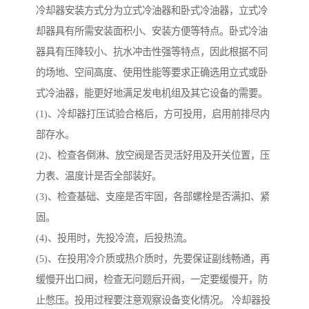
冷却器安装方式分为立式冷油器和卧式冷油器，立式冷
却器具有所需安装面积小、安装方便等特点。卧式冷油
器具有压降较小、抗水冲击性强等特点，因此根据不同
的场地、空间高度、使用性能等要求正确选用立式或卧
式冷油器，能更好地满足发电机组及其它设备的需要。
(1)、冷却器打压试验合格后，方可投用，启用前排尽内
部存水。
(2)、检查各倒淋、放空阀是否灵活好用及开关位置，压
力表、温度计是否全部装好。
(3)、检查基础、支座是否牢固，各部螺栓是否满扣、紧
固。
(4)、投用时，先投冷流，后投热流。
(5)、在投用冷介质或热介质时，先要保证副线畅通，再
缓慢开出口阀，检查无问题后开阀，一定要缓慢开，防
止憋压。投用过程要注意观察设备变化情况。 冷却器投