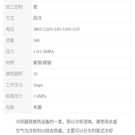
加工定制
是
方式
风冷
电压
380V/220V/24V/110V/12V
流量
500
压力
1.0/1.6MPA
材质
紫铜/碳钢
换热面积
10
工作压力
1mpa
较高压力
1.6MPa
包装
木箱
冷却器是换热设备的一类，用以冷却流体。通常用水或
空气为冷却剂以除去热量。主要可以分为列管式冷却