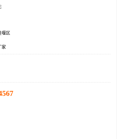
起
姜堰区
厂家
4567