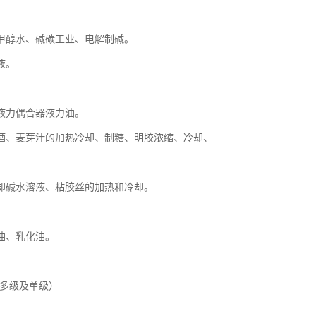
甲醇水、碱碳工业、电解制碱。
液。
液力偶合器液力油。
酒、麦芽汁的加热冷却、制糖、明胶浓缩、冷却、
却碱水溶液、粘胶丝的加热和冷却。
油、乳化油。
括多级及单级）