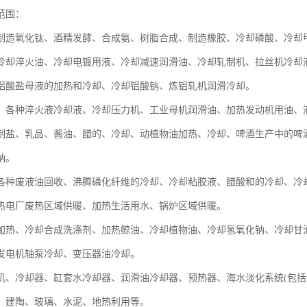
范围：
制造氧化钛、酒精发酵、合成氨、树脂合成、制造橡胶、冷却磷酸、冷却
冷却淬火油、冷却电镀用液、冷却减速润滑油、冷却轧制机、拉丝机冷却
铝酸盐母液的加热和冷却、冷却铝酸钠、炼铝轧机润滑冷却。
：各种淬火液冷却液、冷却压力机、工业母机润滑油、加热发动机用油、
制盐、乳品、酱油、醋的、冷却、动植物油加热、冷却、啤酒生产中的啤
钠。
各种废液油回收、沸腾磷化纤维的冷却、冷却粘胶液、醋酸和的冷却、冷
热电厂废热区域供暖、加热生活用水、锅炉区域供暖。
加热、冷却合成洗涤剂、加热鲸油、冷却植物油、冷却氢氧化钠、冷却甘
发电机轴泵冷却、变压器油冷却。
机、冷却器、缸套水冷却器、润滑油冷却器、预热器、海水淡化系统(包
、建陶、玻璃、水泥、地热利用等。