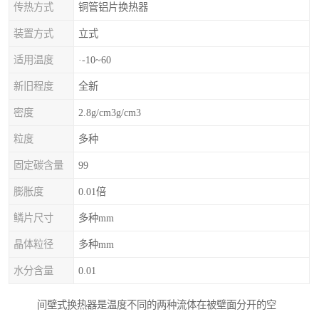
传热方式
铜管铝片换热器
装置方式
立式
适用温度
·-10~60
新旧程度
全新
密度
2.8g/cm3g/cm3
粒度
多种
固定碳含量
99
膨胀度
0.01倍
鳞片尺寸
多种mm
晶体粒径
多种mm
水分含量
0.01
间壁式换热器是温度不同的两种流体在被壁面分开的空