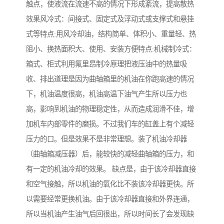
触点，使液流在流速不高的情况下形成紊流，提高散热
效果风冷式：间接式、固定式及浮动式或支撑式和悬挂
式等特点:用风冷却油，结构简单、体积小、重量轻、热
阻小、换热面积大、使用、安装方便特点:机械制冷式：
箱式、柜式利用氟里昂制冷原理把液压油中的热量吸
收、排出道理是因为曲轴箱里的机油在你跑高速的情况
下，机油温度很高，机油高温下油气产生所以压力也
高，影响到机油的物理稳定性，从而造成润滑不佳，增
加机车内部零件的磨损。不过我们车的缸盖上有个减轻
压力的口。但是效果不是非常理想。装了机油冷却器
（曲轴箱减压器）后，能较快的减轻曲轴箱的压力，和
有一定的机油冷却的效果。 缺点是，由于该冷却器直接
和空气接触，所以机油的氧化比不装该冷却器更快。所
以需要经常更换机油。由于该冷却器直接和外界连通，
所以当机油产生油气后回很出，所以时间长了会发现缺