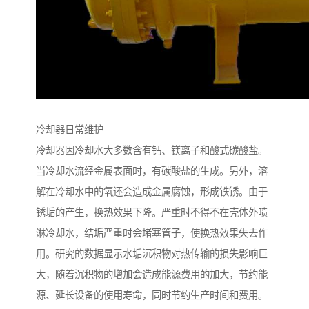
冷却器日常维护
冷却器因冷却水大多数含有钙、镁离子和酸式碳酸盐。
当冷却水流经金属表面时，有碳酸盐的生成。另外，溶
解在冷却水中的氧还会造成金属腐蚀，形成铁锈。由于
锈垢的产生，换热效果下降。严重时不得不在壳体外喷
淋冷却水，结垢严重时会堵塞管子，使换热效果失去作
用。研究的数据显示水垢沉积物对热传输的损失影响巨
大，随着沉积物的增加会造成能源费用的加大，节约能
源、延长设备的使用寿命，同时节约生产时间和费用。