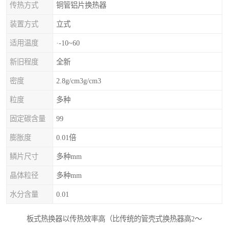
传热方式
铜管铝片换热器
装置方式
立式
适用温度
·-10~60
新旧程度
全新
密度
2.8g/cm3g/cm3
粒度
多种
固定碳含量
99
膨胀度
0.01倍
鳞片尺寸
多种mm
晶体粒径
多种mm
水分含量
0.01
板式热换器以传热效率高（比传统的管壳式换热器高2～