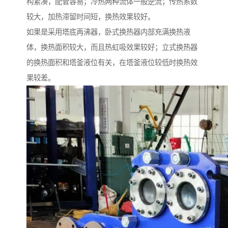
构紧凑，配管容易；冷热两种流体一般逆流；传热系数
较大，加热滞留时间短，换热效果较好。
如果是采用塔底再沸器，卧式换热器内部充满换热液
体，换热面积较大，而且热虹吸效果较好；立式换热器
的换热面积和塔釜液位有关，在塔釜液位较低时换热效
果较差。