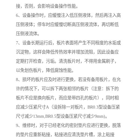
接，否则，会影响设备操作性能。
6、设备操作时，应缓慢注入低压侧液体，然后再注入高
压侧液体；停车时应缓慢切断高压侧液流体，再切断低
压侧液流体。
7、设备长期运行后，板片表面将产生不同程度的水垢或
沉淀物，这样会降低传热效率并增加流阻，因此设备应
定期打开检查，污垢。清洗板片时，不得用金属刷子，
以免划伤板片，降低腐蚀性能。
8、损坏的板片应及时进行更换，若没有备用板片，在允
许的情况下，可以拆下两张相邻的板片（注意：拆下的
板片不应是换向板片，而应是带四孔的板片），同时相
应减少压紧尺寸A（没拆除一对板片，BR0.3型设备压紧
尺寸减少13mm,BR0.5型设备压紧尺寸减少9mm)。
9、维修时，对于已经老化的密封垫片应进行更换，脱落
的垫片应重新粘接，粘接进应清洗垫片槽，涂上粘接