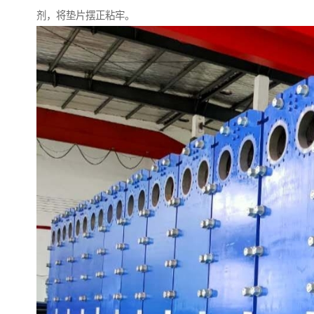
剂，将垫片摆正粘牢。