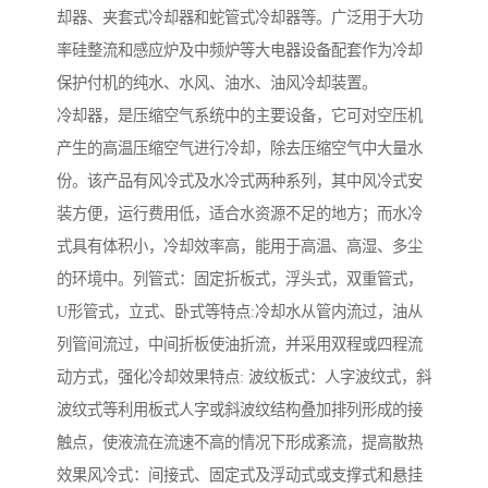
却器、夹套式冷却器和蛇管式冷却器等。广泛用于大功
率硅整流和感应炉及中频炉等大电器设备配套作为冷却
保护付机的纯水、水风、油水、油风冷却装置。
冷却器，是压缩空气系统中的主要设备，它可对空压机
产生的高温压缩空气进行冷却，除去压缩空气中大量水
份。该产品有风冷式及水冷式两种系列，其中风冷式安
装方便，运行费用低，适合水资源不足的地方；而水冷
式具有体积小，冷却效率高，能用于高温、高湿、多尘
的环境中。列管式：固定折板式，浮头式，双重管式，
U形管式，立式、卧式等特点:冷却水从管内流过，油从
列管间流过，中间折板使油折流，并采用双程或四程流
动方式，强化冷却效果特点: 波纹板式：人字波纹式，斜
波纹式等利用板式人字或斜波纹结构叠加排列形成的接
触点，使液流在流速不高的情况下形成紊流，提高散热
效果风冷式：间接式、固定式及浮动式或支撑式和悬挂