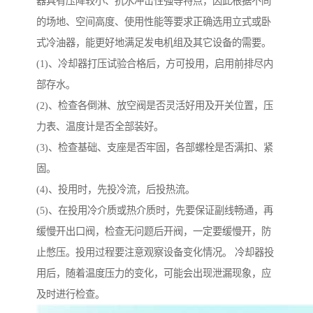
器具有压降较小、抗水冲击性强等特点，因此根据不同
的场地、空间高度、使用性能等要求正确选用立式或卧
式冷油器，能更好地满足发电机组及其它设备的需要。
(1)、冷却器打压试验合格后，方可投用，启用前排尽内
部存水。
(2)、检查各倒淋、放空阀是否灵活好用及开关位置，压
力表、温度计是否全部装好。
(3)、检查基础、支座是否牢固，各部螺栓是否满扣、紧
固。
(4)、投用时，先投冷流，后投热流。
(5)、在投用冷介质或热介质时，先要保证副线畅通，再
缓慢开出口阀，检查无问题后开阀，一定要缓慢开，防
止憋压。投用过程要注意观察设备变化情况。 冷却器投
用后，随着温度压力的变化，可能会出现泄漏现象，应
及时进行检查。