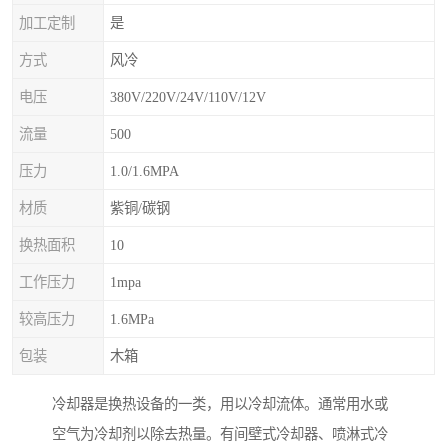
加工定制
是
方式
风冷
电压
380V/220V/24V/110V/12V
流量
500
压力
1.0/1.6MPA
材质
紫铜/碳钢
换热面积
10
工作压力
1mpa
较高压力
1.6MPa
包装
木箱
冷却器是换热设备的一类，用以冷却流体。通常用水或
空气为冷却剂以除去热量。有间壁式冷却器、喷淋式冷