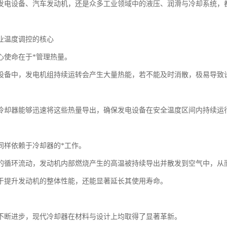
发电设备、汽车发动机，还是众多工业领域中的液压、润滑与冷却系统，
业温度调控的核心
心使命在于*管理热量。
设备中，发电机组持续运转会产生大量热能，若不能及时消散，极易导致
冷却器能够迅速将这些热量导出，确保发电设备在安全温度区间内持续运
同样依赖于冷却器的*工作。
的循环流动，发动机内部燃烧产生的高温被持续导出并散发到空气中，从
于提升发动机的整体性能，还能显著延长其使用寿命。
不断进步，现代冷却器在材料与设计上均取得了显著革新。