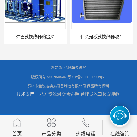
壳管式换热器的含义
什么是板式换热器呢？
您是第
1434650
位访客
版权所有 ©2026-08-07
苏ICP备2025171373号-1
泰州市金锐达换热设备制造有限公司
保留所有权利.
技术支持：
八方资源网
免责声明
管理员入口
网站地图
板式油冷却器 润滑油冷却换热装置 设计定制
引风机冷却器供应商 GLL型冷却器支持定制
首页
产品分类
热线电话
在线咨询