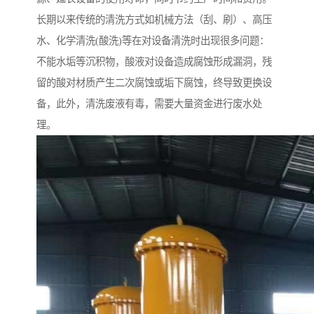
长期以来传统的清洗方式如机械方法（刮、刷）、高压
水、化学清洗(酸洗)等在对设备清洗时出现很多问题：
不能水垢等沉积物，酸液对设备造成腐蚀形成漏洞，残
留的酸对材质产生二次腐蚀或垢下腐蚀，终导致更换设
备，此外，清洗废液有毒，需要大量资金进行废水处
理。