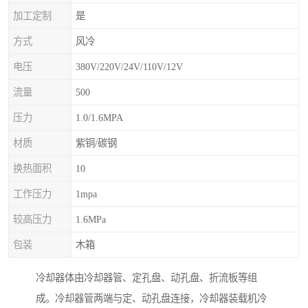
加工定制
是
方式
风冷
电压
380V/220V/24V/110V/12V
流量
500
压力
1.0/1.6MPA
材质
紫铜/碳钢
换热面积
10
工作压力
1mpa
较高压力
1.6MPa
包装
木箱
冷却器体由冷却器管、定孔盘、动孔盘、折流板等组
成。冷却器管两端与定、动孔盘连接，冷却器装载机冷