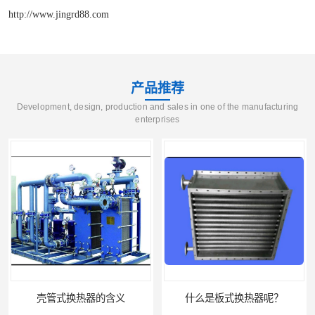
http://www.jingrd88.com
产品推荐
Development, design, production and sales in one of the manufacturing
enterprises
什么是板式换热器呢？