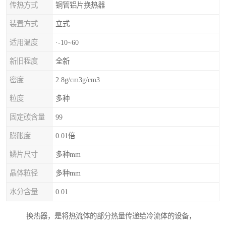
传热方式
铜管铝片换热器
装置方式
立式
适用温度
·-10~60
新旧程度
全新
密度
2.8g/cm3g/cm3
粒度
多种
固定碳含量
99
膨胀度
0.01倍
鳞片尺寸
多种mm
晶体粒径
多种mm
水分含量
0.01
换热器，是将热流体的部分热量传递给冷流体的设备，