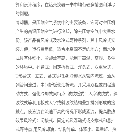
算和设计程序，在热交换器一书中均有较多插图和详尽
的例题。
冷却器，是压缩空气系统中的主要设备，它可对空压机
产生的高温压缩空气进行冷却，除去压缩空气中大量水
份。该产品有风冷式及水冷式两种系列，其中风冷式安
装方便，运行费用低，适合水资源不足的地方；而水冷
式具有体积小，冷却效率高，能用于高温、高湿、多尘
的环境中。列管式：固定折板式，浮头式，双重管式，
U形管式，立式、卧式等特点:冷却水从管内流过，油从
列管间流过，中间折板使油折流，并采用双程或四程流
动方式，强化冷却效果特点: 波纹板式：人字波纹式，斜
波纹式等利用板式人字或斜波纹结构叠加排列形成的接
触点，使液流在流速不高的情况下形成紊流，提高散热
效果风冷式：间接式、固定式及浮动式或支撑式和悬挂
式等特点:用风冷却油，结构简单、体积小、重量轻、热