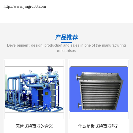
http://www.jingrd88.com
产品推荐
Development, design, production and sales in one of the manufacturing
enterprises
什么是板式换热器呢？